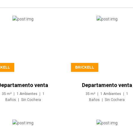
USD509.900
USD521.900
CKELL
BRICKELL
Departamento venta
Departamento venta
Studio inversion en
Studio inversion en
35
m²
1
Ambientes
1
35
m²
1
Ambientes
1
Brickell Miami
Brickell Miami
Baños
Sin
Cochera
Baños
Sin
Cochera