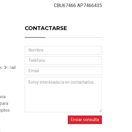
Next
CBU67466 AP7466435
CONTACTARSE
Next
 una
 para
mplios
Enviar consulta
: