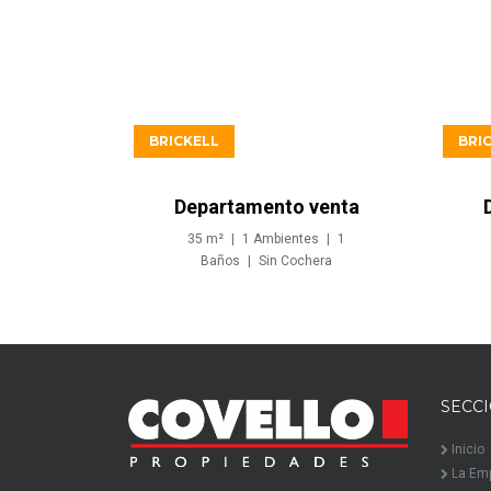
USD529.900
BRICKELL
BRI
Departamento venta
Studio inversion en
35
m²
1
Ambientes
1
Brickell Miami
Baños
Sin
Cochera
SECC
Inicio
La Em