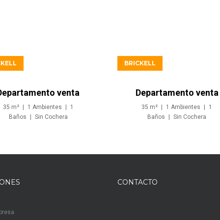
USD539.900
USD549.900
CKELL
BRICKELL
Departamento venta
Departamento venta
Studio inversion en
Studio inversion en
35
m²
1
Ambientes
1
35
m²
1
Ambientes
1
Brickell Miami
Brickell Miami
Baños
Sin
Cochera
Baños
Sin
Cochera
IONES
CONTACTO
presa