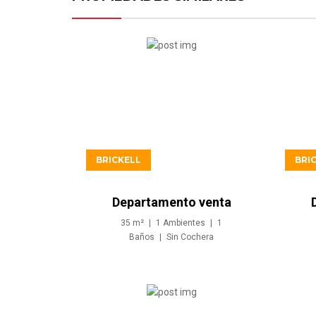
USD506.900
BRICKELL
BRI
Departamento venta
Studio inversion en
35
m²
1
Ambientes
1
Brickell Miami
Baños
Sin
Cochera