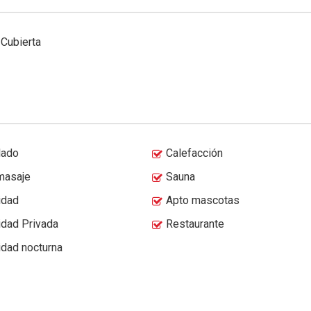
 Cubierta
lado
Calefacción
masaje
Sauna
idad
Apto mascotas
idad Privada
Restaurante
idad nocturna