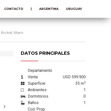
CONTACTO
|
ARGENTINA
URUGUAY
 Brickell, Miami
DATOS PRINCIPALES
USD 599.900
Departamento
Venta
USD 599.900
2
Superficie
35
m
Ambientes
1
Dormitorios
0
Baños
1
Cod. Prop.