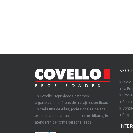
SECC
Inicio
La Em
Propi
En Covello Propiedades estamos
Empre
organizados en áreas de trabajo específicas.
Conta
En cada una de ellas, profesionales de alta
Blog
experiencia, que hablan su mismo idioma, le
atenderán de forma personalizada.
INTE