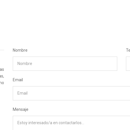
Nombre
T
as
s,
Email
smo
Mensaje