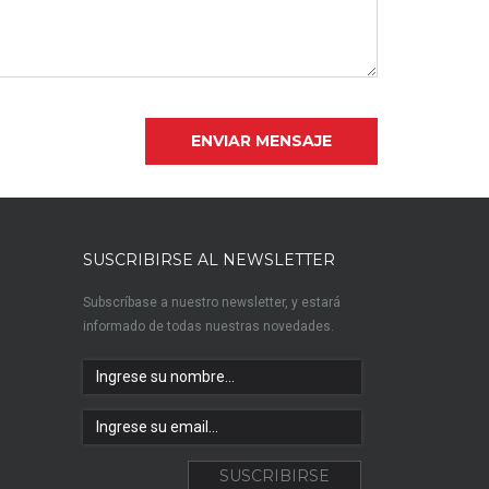
SUSCRIBIRSE AL NEWSLETTER
Subscríbase a nuestro newsletter, y estará
informado de todas nuestras novedades.
PUNTA DEL ESTE - URUGUAY
MONTEVIDEO - URUGU
(+598)
4226 4443 / 4226 4463
(+598) 2714 2436