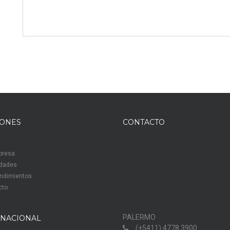
IONES
CONTACTO
presa
edades
ndimientos
cto
PALERMO
RNACIONAL
(+5411) 4778 3900