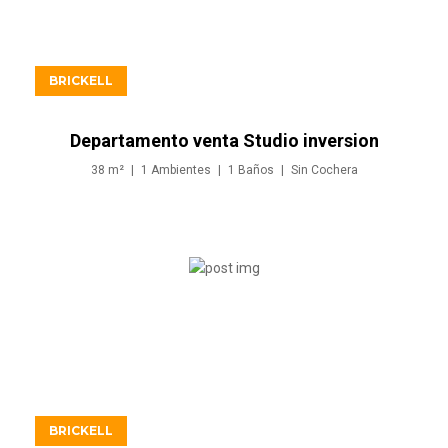
USD529.900
BRICKELL
Departamento venta Studio inversion
en Brickell Miami
38
m²
1
Ambientes
1
Baños
Sin
Cochera
USD539.900
BRICKELL