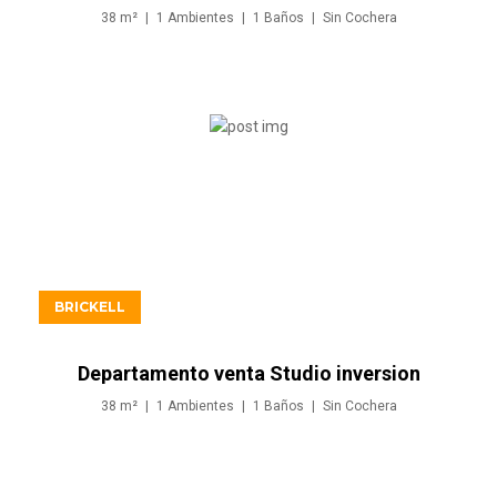
en Brickell Miami
38
m²
1
Ambientes
1
Baños
Sin
Cochera
USD509.900
BRICKELL
Departamento venta Studio inversion
en Brickell Miami
38
m²
1
Ambientes
1
Baños
Sin
Cochera